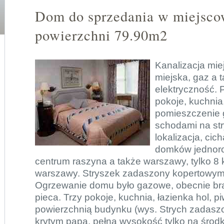
Dom do sprzedania w miejsco
powierzchni 79.90m2
Kanalizacja mie
miejska, gaz a 
elektryczność. P
pokoje, kuchnia
pomieszczenie 
schodami na st
lokalizacja, cic
domków jednoro
centrum raszyna a także warszawy, tylko 8
warszawy. Stryszek zadaszony kopertowym
Ogrzewanie domu było gazowe, obecnie bra
pieca. Trzy pokoje, kuchnia, łazienka hol, p
powierzchnią budynku (wys. Strych zadas
krytym papą, pełna wysokość tylko na środk