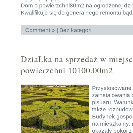
Dom o powierzchni80m2 na ogrodzonej dzia
Kwalifikuje się do generalnego remontu bądź
Comment »
|
Bez kategorii
DziaLka na sprzedaż w miejs
powierzchni 10100.00m2
Przystosowane
zainstalowania
pisuaru. Warun
także rozbudowy
Budynek gospo
na mieszkalny: m
okazały pokój 