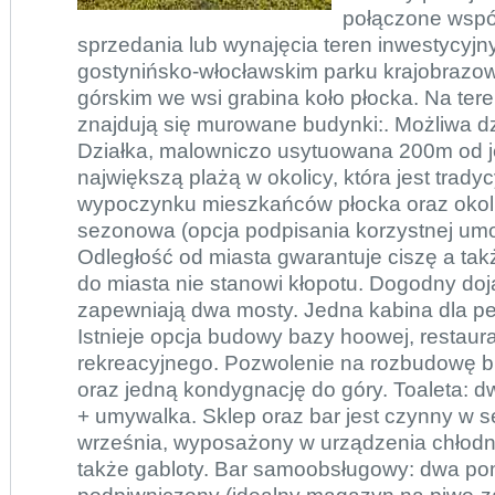
połączone wspó
sprzedania lub wynajęcia teren inwestycyj
gostynińsko-włocławskim parku krajobrazo
górskim we wsi grabina koło płocka. Na tere
znajdują się murowane budynki:. Możliwa dz
Działka, malowniczo usytuowana 200m od je
największą plażą w okolicy, która jest trad
wypoczynku mieszkańców płocka oraz okoli
sezonowa (opcja podpisania korzystnej um
Odległość od miasta gwarantuje ciszę a tak
do miasta nie stanowi kłopotu. Dogodny do
zapewniają dwa mosty. Jedna kabina dla per
Istnieje opcja budowy bazy hoowej, restaura
rekreacyjnego. Pozwolenie na rozbudowę
oraz jedną kondygnację do góry. Toaleta: dw
+ umywalka. Sklep oraz bar jest czynny w 
września, wyposażony w urządzenia chłodnic
także gabloty. Bar samoobsługowy: dwa po