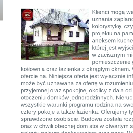
Klienci mogą w
uznania zaplan
kolorystykę, cz
projektu na part
aneksem kuchen
której jest wyjś
w zacisznym mi
pomieszczenie 
kotłownia oraz łazienka z okrągłym oknem. W
ofercie na. Niniejsza oferta jest wyłącznie i
może być uznawana za ofertę w rozumieniu 
przyjemnej oraz spokojnej okolicy z dala od
otoczeniu domków jednorodzinnych. Nieru
wszystkie warunki programu rodzina na sw
cztery pokoje a także łazienka. Oferujemy t
sprawdzone osobiście. Budowa została roz
oraz w chwili obecnej dom stoi w otwartym 