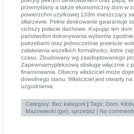
pokryty pełnym deskowaniem oraz papą. W
przemyślany a także ekonomiczny dom w za
powierzchni użytkowej 133m mieszczący si
ołtarzewie. Pełne deskowanie gwarantuje sta
cichszy połacie dachowe. Kupując ten dom 
państwofort dokonywania wyborów zgodnie
potrzebami oraz jednocześnie jesteście wo
załatwiania wszelkich formalności, które za
czasu. Zbudowany wg zaadoptowanego pro
Zapewniamypleksową obsługę włącznie z 
finansowania. Obecny właściciel może dopr
dowolnego stanu. Właściciel jest otwarty na
uzgodnienia.
Category:
Bez kategorii
|
Tags:
Dom
,
Kłob
Mazowiecki (gw)
,
sprzedaż
|
No comments