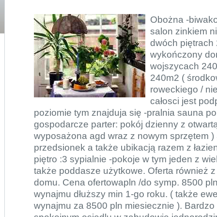
Obożna -biwako
salon zinkiem 
dwóch piętrach 
wykończony do
wojszycach 240 
240m2 ( środkow
roweckiego / n
całosci jest po
poziomie tym znajduja się -pralnia sauna p
gospodarcze parter: pokój dzienny z otwartą
wyposażona agd wraz z nowym sprzętem ) 
przedsionek a także ubikacją razem z łazi
piętro :3 sypialnie -pokoje w tym jeden z w
także poddasze użytkowe. Oferta również z
domu. Cena ofertowapln /do symp. 8500 pln
wynajmu dłuższy min 1-go roku. ( także ew
wynajmu za 8500 pln miesiecznie ). Bardzo f