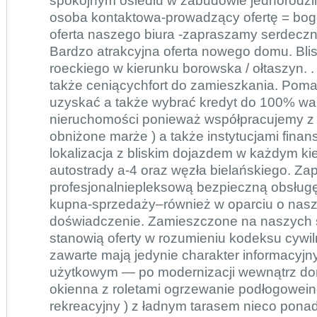
spokojnym osiedlu w zabudowie jednorodz
osoba kontaktowa-prowadzący ofertę = bogd
oferta naszego biura -zapraszamy serdeczn
Bardzo atrakcyjna oferta nowego domu. Blis
roeckiego w kierunku borowska / ołtaszyn. 
także ceniącychfort do zamieszkania. Pom
uzyskać a także wybrać kredyt do 100% wa
nieruchomości ponieważ współpracujemy z
obniżone marże ) a także instytucjami fina
lokalizacja z bliskim dojazdem w każdym ki
autostrady a-4 oraz węzła bielańskiego. Z
profesjonalniepleksową bezpieczną obsługę 
kupna-sprzedaży–również w oparciu o nasze
doświadczenie. Zamieszczone na naszych s
stanowią oferty w rozumieniu kodeksu cywi
zawarte mają jedynie charakter informacyj
użytkowym — po modernizacji wewnątrz do
okienna z roletami ogrzewanie podłogowei
rekreacyjny ) z ładnym tarasem nieco pon