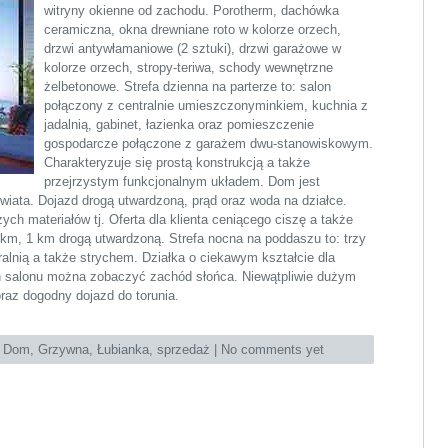
witryny okienne od zachodu. Porotherm, dachówka
ceramiczna, okna drewniane roto w kolorze orzech,
drzwi antywłamaniowe (2 sztuki), drzwi garażowe w
kolorze orzech, stropy-teriwa, schody wewnętrzne
żelbetonowe. Strefa dzienna na parterze to: salon
połączony z centralnie umieszczonyminkiem, kuchnia z
jadalnią, gabinet, łazienka oraz pomieszczenie
gospodarcze połączone z garażem dwu-stanowiskowym.
Charakteryzuje się prostą konstrukcją a także
przejrzystym funkcjonalnym układem. Dom jest
wiata. Dojazd drogą utwardzoną, prąd oraz woda na działce.
ych materiałów tj. Oferta dla klienta ceniącego ciszę a także
 km, 1 km drogą utwardzoną. Strefa nocna na poddaszu to: trzy
pralnią a także strychem. Działka o ciekawym kształcie dla
en salonu można zobaczyć zachód słońca. Niewątpliwie dużym
 oraz dogodny dojazd do torunia.
:
Dom
,
Grzywna
,
Łubianka
,
sprzedaż
|
No comments yet