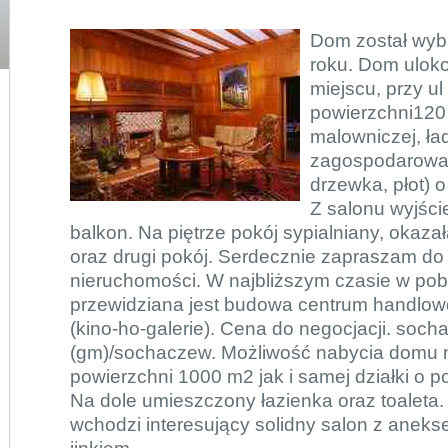
Dom został wy
roku. Dom ulok
miejscu, przy u
powierzchni120
malowniczej, ła
zagospodarowane
drzewka, płot) 
Z salonu wyjści
balkon. Na piętrze pokój sypialniany, okaza
oraz drugi pokój. Serdecznie zapraszam do 
nieruchomości. W najbliższym czasie w pobli
przewidziana jest budowa centrum handlo
(kino-ho-galerie). Cena do negocjacji. so
(gm)/sochaczew. Możliwość nabycia domu n
powierzchni 1000 m2 jak i samej działki o 
Na dole umieszczony łazienka oraz toaleta
wchodzi interesujący solidny salon z anek