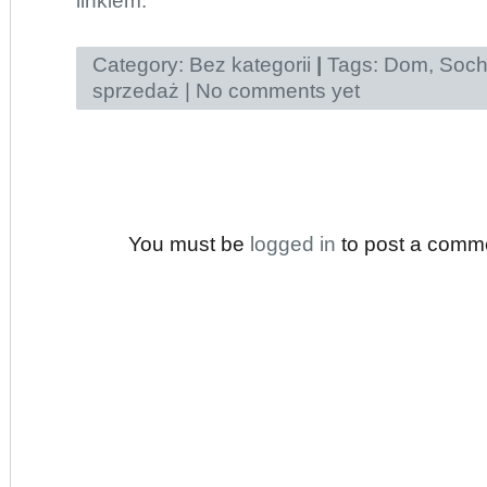
iinkiem.
Category:
Bez kategorii
|
Tags:
Dom
,
Soch
sprzedaż
|
No comments yet
You must be
logged in
to post a comm