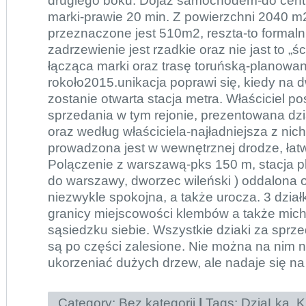
drugiego boku. Dojaz samochodem-do cen
marki-prawie 20 min. Z powierzchni 2040 
przeznaczone jest 510m2, reszta-to formalni
zadrzewienie jest rzadkie oraz nie jast to „
łącząca marki oraz trasę toruńską-planowa
rokoło2015.unikacja poprawi się, kiedy na 
zostanie otwarta stacja metra. Właściciel po
sprzedania w tym rejonie, prezentowana dzi
oraz według właściciela-najładniejsza z nic
prowadzona jest w wewnętrznej drodze, łat
Polączenie z warszawą-pks 150 m, stacja 
do warszawy, dworzec wileński ) oddalona o
niezwykle spokojna, a także urocza. 3 dział
granicy miejscowości klembów a także mich
sąsiedzku siebie. Wszystkie dziaki za sprz
są po części zalesione. Nie można na nim 
ukorzeniać dużych drzew, ale nadaje się na
Category:
Bez kategorii
|
Tags:
DziaLka
,
K