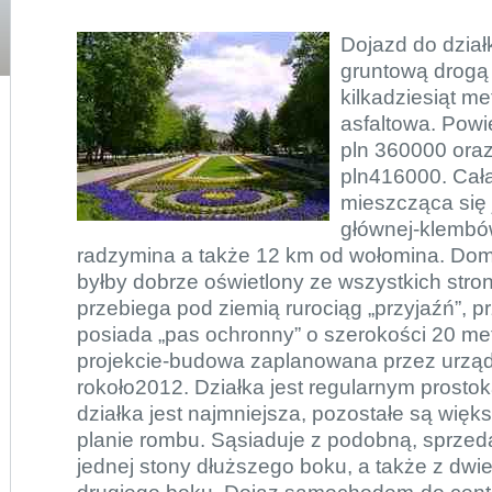
Dojazd do dział
gruntową drogą 
kilkadziesiąt me
asfaltowa. Pow
pln 360000 ora
pln416000. Cała
mieszcząca się 
głównej-klembó
radzymina a także 12 km od wołomina. Dom
byłby dobrze oświetlony ze wszystkich stro
przebiega pod ziemią rurociąg „przyjaźń”, p
posiada „pas ochronny” o szerokości 20 m
projekcie-budowa zaplanowana przez urzą
rokoło2012. Działka jest regularnym prost
działka jest najmniejsza, pozostałe są więk
planie rombu. Sąsiaduje z podobną, sprzeda
jednej stony dłuższego boku, a także z dwi