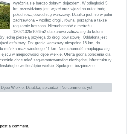
wyróżnia się bardzo dobrym dojazdem. W odległości 5
km przewidziany jest węzeł oraz wjazd na autostradę-
południową obwodnicę warszawy. Działka jest nie w pełni
zadrzewiona – wzdłuż drogi , równa, porządna a także
regularnie koszona. Nieruchomość o metrażu
1202/1025/1026m2 obszarowo zalicza się do kolonii
ry jedną pierzeją przylega do drogi powiatowej. Oddalona jest
dojazd asfaltowy. Do: granic warszawy niespełna 18 km, do
 do mińska mazowieckiego 11 km. Nieruchomość znajdująca się
ejscu w miejscowości dębe wielkie. Oferta godna polecenia dla
cześnie chce mieć zagwarantowanyfort niezbędnej infrastruktury
Miński/dębe wielkie/dębe wielkie. Spokojne, bezpieczne
:
Dębe Wielkie
,
DziaLka
,
sprzedaż
|
No comments yet
 post a comment.