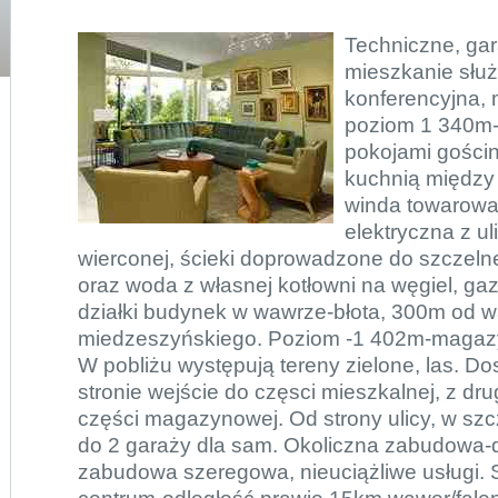
Techniczne, ga
mieszkanie słu
konferencyjna, 
poziom 1 340m
pokojami gościn
kuchnią między
winda towarowa.
elektryczna z ul
wierconej, ścieki doprowadzone do szczelne
oraz woda z własnej kotłowni na węgiel, ga
działki budynek w wawrze-błota, 300m od w
miedzeszyńskiego. Poziom -1 402m-magazy
W pobliżu występują tereny zielone, las. Do
stronie wejście do częsci mieszkalnej, z dr
części magazynowej. Od strony ulicy, w sz
do 2 garaży dla sam. Okoliczna zabudowa-
zabudowa szeregowa, nieuciążliwe usługi. 