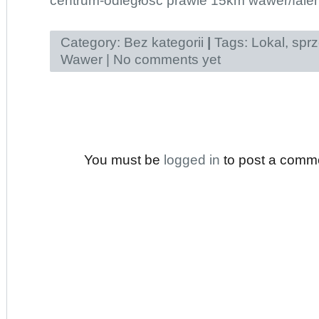
centrum-odległość prawie 15km wawer/falen
Category:
Bez kategorii
|
Tags:
Lokal
,
spr
Wawer
|
No comments yet
You must be
logged in
to post a comm