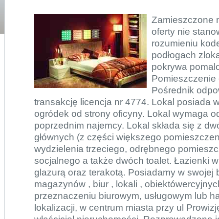
Zamieszczone n
oferty nie stano
rozumieniu kod
podłogach zloka
pokrywa pomalo
Pomieszczenie 
Pośrednik odpo
transakcję licencja nr 4774. Lokal posiada w
ogródek od strony oficyny. Lokal wymaga o
poprzednim najemcy. Lokal składa się z d
głównych (z części większego pomieszczen
wydzielenia trzeciego, odrębnego pomieszc
socjalnego a także dwóch toalet. Łazienki w
glazurą oraz terakotą. Posiadamy w swojej ba
magazynów , biur , lokali , obiektówercyjnych
przeznaczeniu biurowym, usługowym lub h
lokalizacji, w centrum miasta przy ul Prowiz