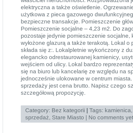
właściciel nieruchomości. Rozprowadzona je
elektryczna a także oświetlenie. Ogrzewani
użytkowa z pieca gazowego dwufunkcyjnego
bezpieczne transakcje. Pomieszczenie głó
Pomieszczenie socjalne – 4,23 m2. Do za
pozostaje jedynie pomieszczenie socjalne, k
wyłożone glazurą a także terakotą. Lokal o
składa się z:. Lokalpletnie wykończony z d
elegancko odrestaurowanej kamienicy, usyt
wejściem od ulicy. Lokal bardzo reprezentat
się na biuro lub kancelarię ze względu na sp
jednocześnie ulokowane w centrum miasta
sprzedaży jest cena brutto. Napisz czego 
szczegółową propozycję.
Category:
Bez kategorii
|
Tags:
kamienica
sprzedaż
,
Stare Miasto
|
No comments ye