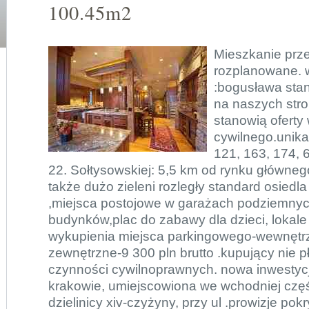
100.45m2
Mieszkanie prze
rozplanowane. w
:bogusława sta
na naszych stro
stanowią oferty
cywilnego.unika
121, 163, 174, 6
22. Sołtysowskiej: 5,5 km od rynku główneg
także dużo zieleni rozległy standard osiedl
,miejsca postojowe w garażach podziemnyc
budynków,plac do zabawy dla dzieci, lokal
wykupienia miejsca parkingowego-wewnętrzn
zewnętrzne-9 300 pln brutto .kupujący nie p
czynności cywilnoprawnych. nowa inwesty
krakowie, umiejscowiona we wchodniej czę
dzielinicy xiv-czyżyny, przy ul .prowizje po