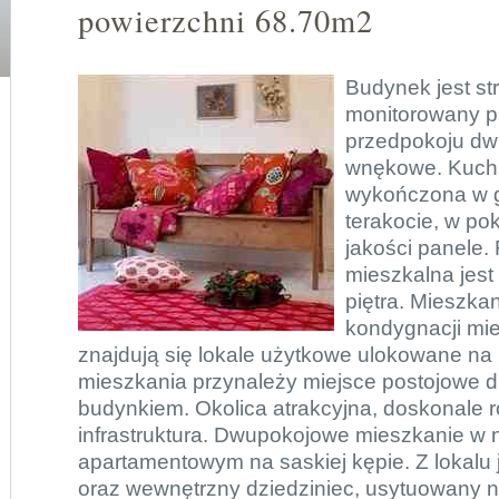
powierzchni 68.70m2
Budynek jest st
monitorowany p
przedpokoju dwi
wnękowe. Kuchn
wykończona w g
terakocie, w po
jakości panele. 
mieszkalna jest
piętra. Mieszka
kondygnacji mie
znajdują się lokale użytkowe ulokowane na
mieszkania przynależy miejsce postojowe 
budynkiem. Okolica atrakcyjna, doskonale r
infrastruktura. Dwupokojowe mieszkanie 
apartamentowym na saskiej kępie. Z lokalu 
oraz wewnętrzny dziedziniec, usytuowany n