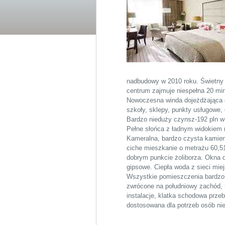
nadbudowy w 2010 roku. Świetny p
centrum zajmuje niespełna 20 min
Nowoczesna winda dojeżdżająca do
szkoły, sklepy, punkty usługowe, 
Bardzo nieduży czynsz-192 pln w
Pełne słońca z ładnym widokiem 
Kameralna, bardzo czysta kamien
ciche mieszkanie o metrażu 60,5
dobrym punkcie żoliborza. Okna 
gipsowe. Ciepła woda z sieci mie
Wszystkie pomieszczenia bardzo 
zwrócone na południowy zachód,
instalacje, klatka schodowa prz
dostosowana dla potrzeb osób ni