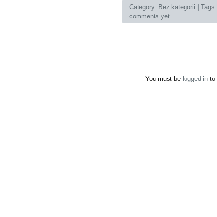
Category:
Bez kategorii
|
Tags
comments yet
You must be
logged in
to