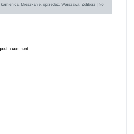
:
kamienica
,
Mieszkanie
,
sprzedaż
,
Warszawa
,
Żoliborz
|
No
 post a comment.