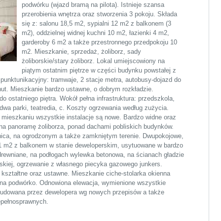
podwórku (wjazd bramą na pilota). Istnieje szansa
przerobienia wnętrza oraz stworzenia 3 pokoju. Składa
się z: salonu 18,5 m2, sypialni 12 m2 z balkonem (3
m2), oddzielnej widnej kuchni 10 m2, łazienki 4 m2,
garderoby 6 m2 a także przestronnego przedpokoju 10
m2. Mieszkanie, sprzedaż, żoliborz, sady
żoliborskie/stary żoliborz. Lokal umiejscowiony na
piątym ostatnim piętrze w części budynku powstałej z
unktunikacyjny: tramwaje, 2 stacje metra, autobusy-dojazd do
ut. Mieszkanie bardzo ustawne, o dobrym rozkładzie.
 ostatniego piętra. Wokół pełna infrastruktura: przedszkola,
dwa parki, teatredia, c. Koszty ogrzewania według zużycia.
 mieszkaniu wszystkie instalacje są nowe. Bardzo widne oraz
na panoramę żoliborza, ponad dachami pobliskich budynków.
ica, na ogrodzonym a także zamkniętym terenie. Dwupokojowe,
1 m2 z balkonem w stanie deweloperskim, usytuowane w bardzo
drewniane, na podłogach wylewka betonowa, na ścianach gładzie
jskiej, ogrzewanie z własnego piecyka gazowego junkers.
kształtne oraz ustawne. Mieszkanie ciche-stolarka okienna
 na podwórko. Odnowiona elewacja, wymienione wszystkie
ebudowana przez dewelopera wg nowych przepisów a także
epełnosprawnych.