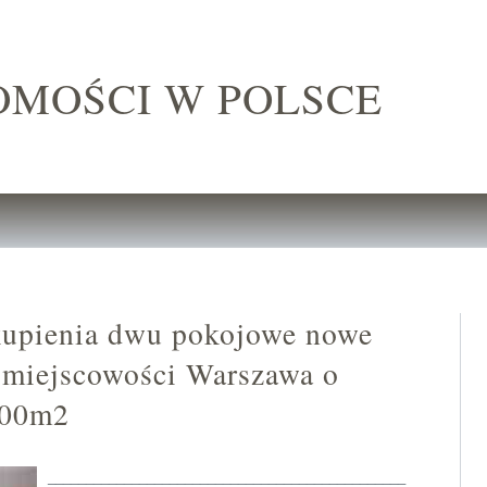
OMOŚCI W POLSCE
kupienia dwu pokojowe nowe
miejscowości Warszawa o
.00m2
_______________________________________________