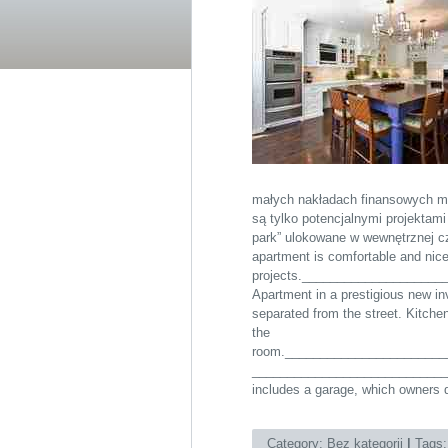
małych nakładach finansowych mo
są tylko potencjalnymi projektami
park” ulokowane w wewnętrznej cz
apartment is comfortable and nice
projects.___________________
Apartment in a prestigious new inve
separated from the street. Kitchen
the
room._______________________
_____________________________
includes a garage, which owners d
Category:
Bez kategorii
|
Tags