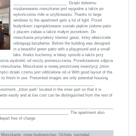
_________________________. Dzięki dobremu
rozplanowaniu mieszkanie jest wygodne a także po
wykończeniu miłe w użytkowaniu. Thanks to large
windows to the apartment gets a lot of light. Przed
budynkiem zaprojektowane zostało piękne zielone patio
z placem zabaw a także małym jeziorkiem. Do
mieszkania przynależy również garaż, który właściciele
odstępują bezpłatnie. Before the building was designed
in a beautiful green patio with a playground and a small
lake. Aneks kuchenny w łatwy sposób a także przy
żna wydzielić od reszty pomieszczenia. Przedstawione zdjęcia
 mieszkania. Mieszkanie w nowej prestiżowej inwestycji „triton
ęści dzięki czemu jest oddzielone od ul With good layout of the
 to finish in use. Presented images are only potential housing
______________________________________________.
stment, „triton park” located in the inner part so that it is
ette easily and at low cost can be distinguished from the rest of
__________________________________________.___________
_______________________________. The apartment also
epart free of charge.
:
Mieszkanie
,
nowe budownictwo
,
Ochota
,
sprzedaż
,