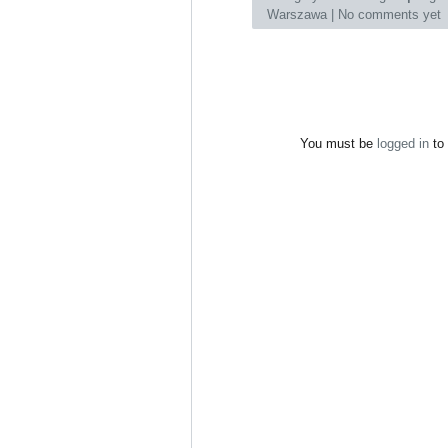
Warszawa
|
No comments yet
You must be
logged in
to