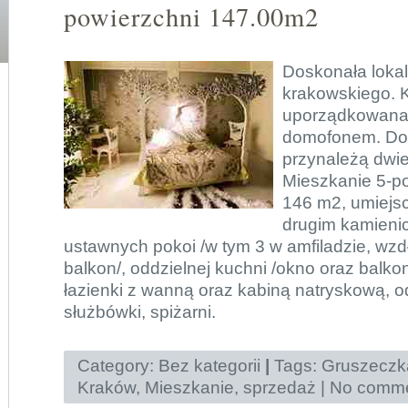
powierzchni 147.00m2
Doskonała lokal
krakowskiego. 
uporządkowana, 
domofonem. Do
przynależą dwie
Mieszkanie 5-p
146 m2, umiejsc
drugim kamienic
ustawnych pokoi /w tym 3 w amfiladzie, wzd
balkon/, oddzielnej kuchni /okno oraz balko
łazienki z wanną oraz kabiną natryskową, o
służbówki, spiżarni.
Category:
Bez kategorii
|
Tags:
Gruszeczk
Kraków
,
Mieszkanie
,
sprzedaż
|
No comme