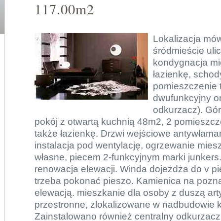
117.00m2
Lokalizacja mów
śródmieście uli
kondygnacja mi
łazienkę, schod
pomieszczenie t
dwufunkcyjny or
odkurzacz). Gó
pokój z otwartą kuchnią 48m2, 2 pomieszcz
także łazienkę. Drzwi wejściowe antywłam
instalacja pod wentylację, ogrzewanie mies
własne, piecem 2-funkcyjnym marki junkers
renowacja elewacji. Winda dojeżdża do v pię
trzeba pokonać pieszo. Kamienica na pozn
elewacją. mieszkanie dla osoby z duszą arty
przestronne, zlokalizowane w nadbudowie k
Zainstalowano również centralny odkurzacz