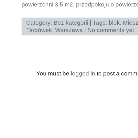
powierzchni 3,5 m2, przedpokoju o powierz
Category:
Bez kategorii
|
Tags:
blok
,
Miesz
Targówek
,
Warszawa
|
No comments yet
You must be
logged in
to post a comm