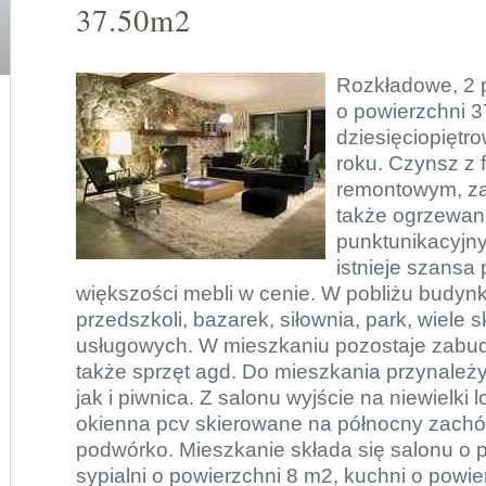
37.50m2
Rozkładowe, 2 
o powierzchni 3
dziesięciopięt
roku. Czynsz z
remontowym, za
także ogrzewan
punktunikacyjny
istnieje szansa
większości mebli w cenie. W pobliżu budynk
przedszkoli, bazarek, siłownia, park, wiele
usługowych. W mieszkaniu pozostaje zab
także sprzęt agd. Do mieszkania przynależ
jak i piwnica. Z salonu wyjście na niewielki 
okienna pcv skierowane na północny zachó
podwórko. Mieszkanie składa się salonu o 
sypialni o powierzchni 8 m2, kuchni o powier