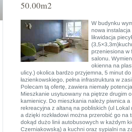
50.00m2
W budynku wymi
nowa instalacja
likwidacja piec
(3,5×3,3m)kuch
przeniesiona w 
salonu. Wymieni
okienna na plas
ulicy.) okolica bardzo przyjemna, 5 minut d
łazienkowskiego, pełna infrastruktura w zas
Polecam tą ofertę, zawiera niemały potencja
Mieszkanie usytuowany na piętrze drugim o
kamienicy. Do mieszkania należy piwnica a 
rekreacyjna z altaną na pobliskich (ul Lokal
a dzięki rozkładowi można przerobić go na 
dokąd dużo linii autobusowych w każdym ki
Czerniakowską) a kuchni oraz sypialni na z