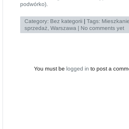
podwórko).
Category:
Bez kategorii
|
Tags:
Mieszkani
sprzedaż
,
Warszawa
|
No comments yet
You must be
logged in
to post a comm