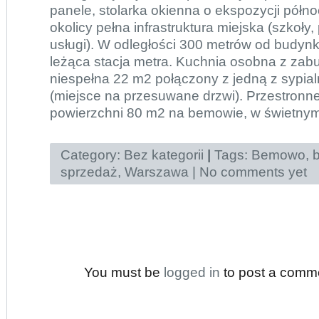
panele, stolarka okienna o ekspozycji półn
okolicy pełna infrastruktura miejska (szkoły,
usługi). W odległości 300 metrów od budyn
leżąca stacja metra. Kuchnia osobna z zab
niespełna 22 m2 połączony z jedną z sypial
(miejsce na przesuwane drzwi). Przestronn
powierzchni 80 m2 na bemowie, w świetny
Category:
Bez kategorii
|
Tags:
Bemowo
,
b
sprzedaż
,
Warszawa
|
No comments yet
You must be
logged in
to post a comm