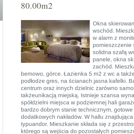
80.00m2
Okna skierowan
wschód. Mieszk
w alarm z monit
pomieszczenie 
solidna szafą 
panele, okna s
zachód. Mieszk
bemowo, górce. Łazienka 5 m2 z wc a takż
podłodze gres, na ścianach jasna kafelki. 
centrum oraz innych dzielnic zarówno sam
takżeunikacją miejską. Istnieje szansa wy
spółdzielni miejsca w podziemnej hali gara
bardzo dobrym stanie technicznym, gotow
dodatkowych nakładów. W hallu znajdująca
typuandor. Mieszkanie składa się z przestro
którego są wejścia do pozostałych pomies