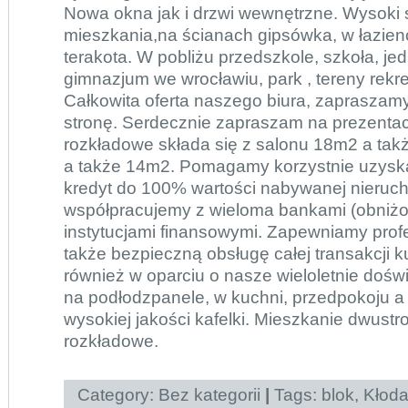
Nowa okna jak i drzwi wewnętrzne. Wysoki
mieszkania,na ścianach gipsówka, w łazi
terakota. W pobliżu przedszkole, szkoła, je
gimnazjum we wrocławiu, park , tereny rekr
Całkowita oferta naszego biura, zapraszam
stronę. Serdecznie zapraszam na prezentac
rozkładowe składa się z salonu 18m2 a ta
a także 14m2. Pomagamy korzystnie uzysk
kredyt do 100% wartości nabywanej nieruc
współpracujemy z wieloma bankami (obniżo
instytucjami finansowymi. Zapewniamy prof
także bezpieczną obsługę całej transakcji 
również w oparciu o nasze wieloletnie doś
na podłodzpanele, w kuchni, przedpokoju a 
wysokiej jakości kafelki. Mieszkanie dwustr
rozkładowe.
Category:
Bez kategorii
|
Tags:
blok
,
Kłod