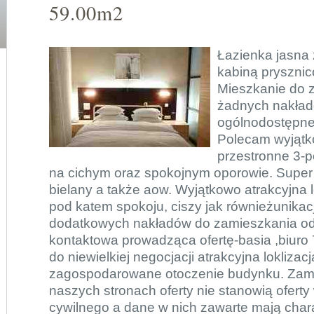
59.00m2
Łazienka jasna
kabiną pryszni
Mieszkanie do 
żadnych nakład
ogólnodostępne
Polecam wyjątk
przestronne 3-
na cichym oraz spokojnym oporowie. Super
bielany a także aow. Wyjątkowo atrakcyjna 
pod katem spokoju, ciszy jak równieżunikac
dodatkowych nakładów do zamieszkania od
kontaktowa prowadząca ofertę-basia ,biuro 
do niewielkiej negocjacji atrakcyjna loklizacj
zagospodarowane otoczenie budynku. Zam
naszych stronach oferty nie stanowią ofert
cywilnego a dane w nich zawarte mają chara