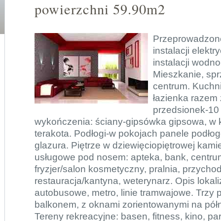
powierzchni 59.90m2
Przeprowadzon
instalacji elekt
instalacji wodno
Mieszkanie, spr
centrum. Kuchn
łazienka razem 
przedsionek-10
wykończenia: ściany-gipsówka gipsowa, w k
terakota. Podłogi-w pokojach panele podło
glazura. Piętrze w dziewięciopiętrowej kami
usługowe pod nosem: apteka, bank, centru
fryzjer/salon kosmetyczny, pralnia, przychod
restauracja/kantyna, weterynarz. Opis lokaliza
autobusowe, metro, linie tramwajowe. Trzy 
balkonem, z oknami zorientowanymi na półn
Tereny rekreacyjne: basen, fitness, kino, park