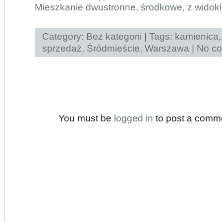
Mieszkanie dwustronne, środkowe, z widoki
Category:
Bez kategorii
|
Tags:
kamienica
sprzedaż
,
Śródmieście
,
Warszawa
|
No co
You must be
logged in
to post a comm