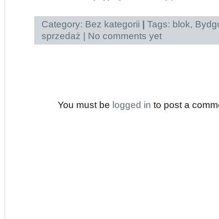
Category:
Bez kategorii
|
Tags:
blok
,
Bydg
sprzedaż
|
No comments yet
You must be
logged in
to post a comm