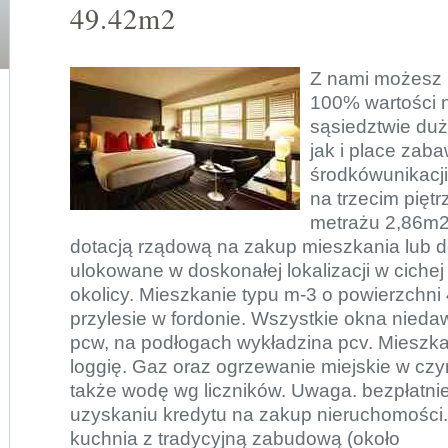
49.42m2
Z nami możesz 
100% wartości 
sąsiedztwie duż
jak i place zaba
środkówunikacj
na trzecim piętr
metrażu 2,86m2
dotacją rządową na zakup mieszkania lub 
ulokowane w doskonałej lokalizacji w cichej
okolicy. Mieszkanie typu m-3 o powierzchni
przylesie w fordonie. Wszystkie okna nied
pcw, na podłogach wykładzina pcv. Mieszka
loggię. Gaz oraz ogrzewanie miejskie w czy
także wodę wg liczników. Uwaga. bezpłat
uzyskaniu kredytu na zakup nieruchomości.
kuchnia z tradycyjną zabudową (około