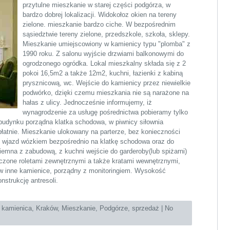
przytulne mieszkanie w starej części podgórza, w
bardzo dobrej lokalizacji. Widokołoz okien na tereny
zielone. mieszkanie bardzo ciche. W bezpośrednim
sąsiedztwie tereny zielone, przedszkole, szkoła, sklepy.
Mieszkanie umiejscowiony w kamienicy typu "plomba" z
1990 roku. Z salonu wyjście drzwiami balkonowymi do
ogrodzonego ogródka. Lokal mieszkalny składa się z 2
pokoi 16,5m2 a także 12m2, kuchni, łazienki z kabiną
prysznicową, wc. Wejście do kamienicy przez niewielkie
podwórko, dzięki czemu mieszkania nie są narażone na
hałas z ulicy. Jednocześnie informujemy, iż
wynagrodzenie za usługę pośrednictwa pobieramy tylko
budynku porządna klatka schodowa, w piwnicy siłownia
łatnie. Mieszkanie ulokowany na parterze, bez konieczności
 wjazd wózkiem bezpośrednio na klatkę schodowa oraz do
iemna z zabudową, z kuchni wejście do garderoby(lub spiżarni)
zone roletami zewnętrznymi a także kratami wewnętrznymi,
 inne kamienice, porządny z monitoringiem. Wysokość
nstrukcję antresoli.
:
kamienica
,
Kraków
,
Mieszkanie
,
Podgórze
,
sprzedaż
|
No