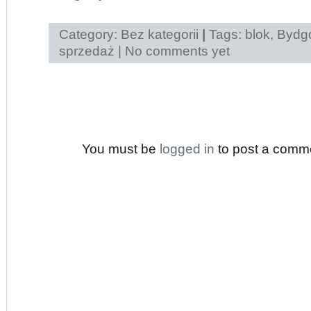
Category:
Bez kategorii
|
Tags:
blok
,
Bydg
sprzedaż
|
No comments yet
You must be
logged in
to post a comm