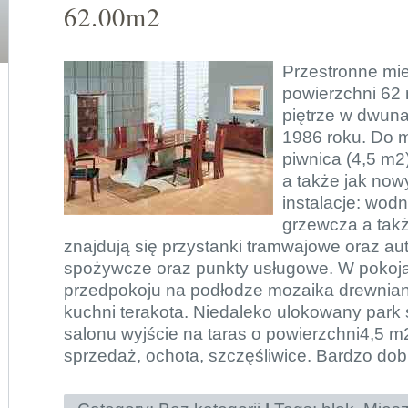
62.00m2
Przestronne mi
powierzchni 62
piętrze w dwuna
1986 roku. Do 
piwnica (4,5 m2
a także jak now
instalacje: wodn
grzewcza a tak
znajdują się przystanki tramwajowe oraz a
spożywcze oraz punkty usługowe. W pokoj
przedpokoju na podłodze mozaika drewnian
kuchni terakota. Niedaleko ulokowany park s
salonu wyjście na taras o powierzchni4,5 m
sprzedaż, ochota, szczęśliwice. Bardzo dob