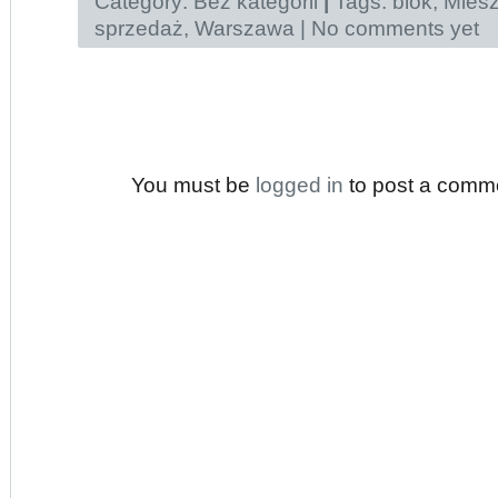
Category:
Bez kategorii
|
Tags:
blok
,
Miesz
sprzedaż
,
Warszawa
|
No comments yet
You must be
logged in
to post a comm