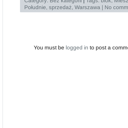
Category:
Bez kategorii
|
Tags:
blok
,
Miesz
Południe
,
sprzedaż
,
Warszawa
|
No comme
You must be
logged in
to post a comm