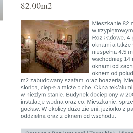
82.00m2
Mieszkanie 82 m
w trzypiętrowym
Rozkładowe, 4 
oknami a także 
niespełna 4,5 m
wschodniej; 14 
oknami od zach
oknem od połud
m2 zabudowany szafami oraz boazerią. Mie
słońca, ciepłe a także ciche. Okna tek/alumi
w niezłym stanie. Budynek docieplony w 20
instalacje wodna oraz co. Mieszkanie, sprz
gocław. W okolicy dużo zieleni, jeziorko z 
oddzielna oraz z oknem od wschodu.