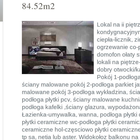
84.52m2
Lokal na ii pię
kondygnacyjny
ciepła-licznik, z
ogrzewanie co-p
domofon ołaty st
lokali na piętrze
dobry otwocki/
Pokój 1-podłoga
ściany malowane pokój 2-podłoga parkiet j
malowane pokój 3-podłoga wykładzina, ści
podłoga płytki pcv, ściany malowane kuchni
podłoga kafelki ,ściany glazura, wypodażo
Łazienka-umywalka, wanna, podłoga płytki 
płytki ceramiczne wc-podłoga płytki ceramicz
ceramiczne hol-częsciowo płytki ceramiczne 
tp sa, netia lub aster. Widokołoz balkonu na