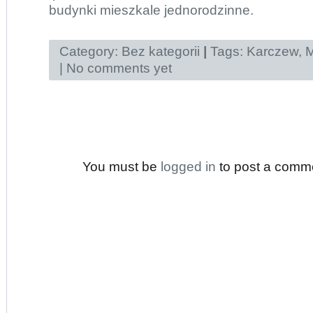
budynki mieszkale jednorodzinne.
Category:
Bez kategorii
|
Tags:
Karczew
,
M
|
No comments yet
You must be
logged in
to post a comm