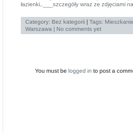
łazienki,.___szczegóły wraz ze zdjęciami na
Category:
Bez kategorii
|
Tags:
Mieszkani
Warszawa
|
No comments yet
You must be
logged in
to post a comm