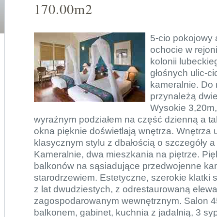
170.00m2
5-cio pokojowy 
ochocie w rejoni
kolonii lubecki
głośnych ulic-ci
kameralnie. Do
przynależą dwie
Wysokie 3,20m,
wyraźnym podziałem na część dzienną a ta
okna pięknie doświetlają wnętrza. Wnętrza
klasycznym stylu z dbałością o szczegóły a 
Kameralnie, dwa mieszkania na piętrze. Pię
balkonów na sąsiadujące przedwojenne kami
starodrzewiem. Estetyczne, szerokie klatk
z lat dwudziestych, z odrestaurowaną elewac
zagospodarowanym wewnętrznym. Salon 45
balkonem, gabinet, kuchnia z jadalnią, 3 syp