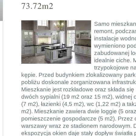
73.72m2
Samo mieszkani
remont, podcza
instalacje wodn
wymieniono podł
zabudowanej log
idealnie ciche.
trzypokojowe na
kępie. Przed budynkiem zlokalizowany park
pobliżu doskonale zorganizowana infrastruk
Mieszkanie jest rozkładowe oraz składa się 
dwóch sypialni (19 m2 oraz 15 m2), widnej 
(7 m2), łazienki (4,5 m2), wc (1,22 m2) a ta
m2). Mieszkanie zawiera dwie loggie (5 ora
pomieszczenie gospodarcze (5 m2). Przez
warszawy wraz ze stadionem narodowym. 
ekspozycja okien daje stały dopływ światła 