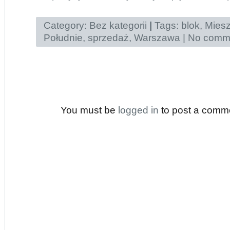
Category:
Bez kategorii
|
Tags:
blok
,
Miesz
Południe
,
sprzedaż
,
Warszawa
|
No comme
You must be
logged in
to post a comm