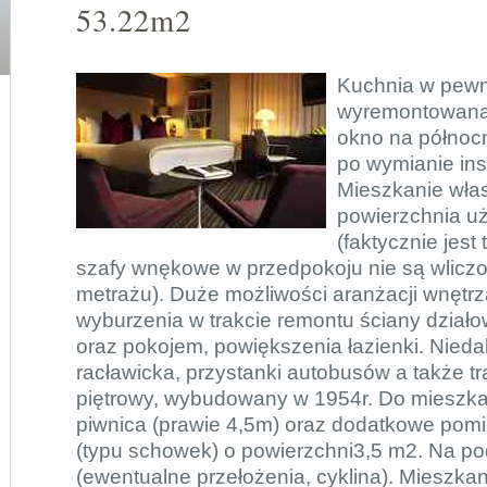
53.22m2
Kuchnia w pewn
wyremontowana
okno na północ
po wymianie inst
Mieszkanie wła
powierzchnia u
(faktycznie jest
szafy wnękowe w przedpokoju nie są wliczo
metrażu). Duże możliwości aranżacji wnętrza
wyburzenia w trakcie remontu ściany dział
oraz pokojem, powiększenia łazienki. Nieda
racławicka, przystanki autobusów a także 
piętrowy, wybudowany w 1954r. Do mieszka
piwnica (prawie 4,5m) oraz dodatkowe pomi
(typu schowek) o powierzchni3,5 m2. Na p
(ewentualne przełożenia, cyklina). Mieszkan