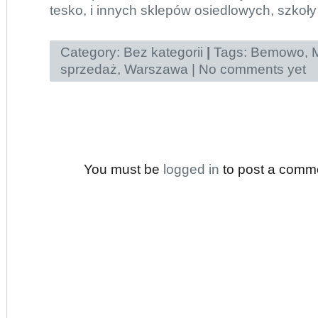
tesko, i innych sklepów osiedlowych, szkoły
Category:
Bez kategorii
|
Tags:
Bemowo
,
sprzedaż
,
Warszawa
|
No comments yet
You must be
logged in
to post a comm