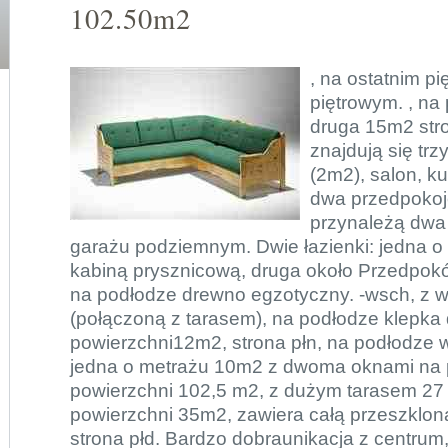
102.50m2
, na ostatnim p
piętrowym. , na
druga 15m2 str
znajdują się trz
(2m2), salon, ku
dwa przedpokoj
przynależą dwa
garażu podziemnym. Dwie łazienki: jedna o
kabiną prysznicową, druga około Przedpok
na podłodze drewno egzotyczny. -wsch, z w
(połączoną z tarasem), na podłodze klepka 
powierzchni12m2, strona płn, na podłodze w
jedna o metrażu 10m2 z dwoma oknami na p
powierzchni 102,5 m2, z dużym tarasem 27
powierzchni 35m2, zawiera całą przeszkloną
strona płd. Bardzo dobraunikacja z centru