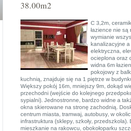
38.00m2
C 3,2m, ceramik
łazience nie są
wymianie wszyst
kanalizacyjne a 
elektryczna, el
ocieplona oraz
widna 6m łazien
pokojowy z bal
kuchnią, znajduje się na 1 piętrze w budynk
Większy pokój 16m, mniejszy 9m, dokąd wię
przechodni (wejście do kolejnego przedpokoj
sypialni). Jednostronne, bardzo widne a tak
okna skierowane na stronę zachodnią. Dos
centrum miasta, tramwaj, autobusy, w okolic
infrastruktura (sklepy, szkoły, przedszkola
mieszkanie na rakowcu, obokołoparku szczę