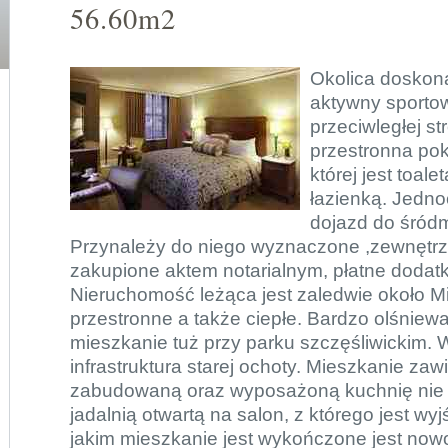
56.60m2
Okolica doskona
aktywny sportow
przeciwległej s
przestronna pok
której jest toal
łazienką. Jedn
dojazd do śródm
Przynależy do niego wyznaczone ,zewnętrz
zakupione aktem notarialnym, płatne dodatk
Nieruchomość leżąca jest zaledwie około Mi
przestronne a także ciepłe. Bardzo olśniew
mieszkanie tuż przy parku szczęśliwickim. 
infrastruktura starej ochoty. Mieszkanie zaw
zabudowaną oraz wyposażoną kuchnię nie 
jadalnią otwartą na salon, z którego jest wyj
jakim mieszkanie jest wykończone jest no