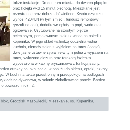
także instalacje. Do centrum miasta, do dworca pkp/pks
oraz kolejki wkd 15 minut piechotą. Mieszkanie jest
przestronne oraz dobrze doświetlone. Kwota czynszu
wynosi 420PLN (w tym śmieci, fundusz remontowy,
ryczałt na gaz), dodatkowe opłaty to prąd, woda oraz
ogrzewanie. Usytuowane na szóstym piętrze
ocieplonym, pomalowanym bloku z windą na osiedlu
kopernika. W jego skład wchodzą oddzielna widna
kuchnia, niemały salon z wyjściem na taras (loggia),
dwie jasne ustawne sypialnie-w tym jedna z wyjściem na
taras, wyłożona glazurą oraz terakotą łazienka
wyposażona w kabinę prysznicowa z funkcją sauny,
rdzo atrakcyjna lokalizacja, w pobliżu do sklepu, apteki, szkoły,
go. W kuchni a także przestronnym przedpokoju na podłogach
 wykładzina dywanowa, w salonie zlokalizowane panele. Bardzo
e o powierzchni67m2.
:
blok
,
Grodzisk Mazowiecki
,
Mieszkanie
,
os. Kopernika
,