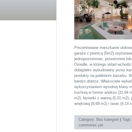
Prezentowane mieszkanie ulokowa
garaże z piwnicą (5m2) usytuowa
jednopoziomowe, przestronne lok
Osiedle, w którego skład wchodzi
dobępleks wybudowany przez kan
produkty na pobliskim bazarku. W 
bardzo dobrze. Właściciele wykańc
wykorzystaniem wysokiej klasy m
kuchnią w formie aneksu (31,94 
m2), łazienki z wanną (5,01 m2),
wnękową (8,68 m2) i taras (4,14 
Category:
Bez kategorii
|
Tags
comments yet