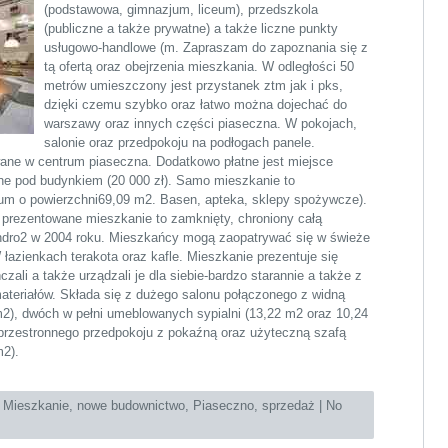
(podstawowa, gimnazjum, liceum), przedszkola
(publiczne a także prywatne) a także liczne punkty
usługowo-handlowe (m. Zapraszam do zapoznania się z
tą ofertą oraz obejrzenia mieszkania. W odległości 50
metrów umieszczony jest przystanek ztm jak i pks,
dzięki czemu szybko oraz łatwo można dojechać do
warszawy oraz innych części piaseczna. W pokojach,
salonie oraz przedpokoju na podłogach panele.
ne w centrum piaseczna. Dodatkowo płatne jest miejsce
ne pod budynkiem (20 000 zł). Samo mieszkanie to
um o powierzchni69,09 m2. Basen, apteka, sklepy spożywcze).
 prezentowane mieszkanie to zamknięty, chroniony całą
dro2 w 2004 roku. Mieszkańcy mogą zaopatrywać się w świeże
łazienkach terakota oraz kafle. Mieszkanie prezentuje się
zali a także urządzali je dla siebie-bardzo starannie a także z
ateriałów. Składa się z dużego salonu połączonego z widną
m2), dwóch w pełni umeblowanych sypialni (13,22 m2 oraz 10,24
 przestronnego przedpokoju z pokaźną oraz użyteczną szafą
m2).
:
Mieszkanie
,
nowe budownictwo
,
Piaseczno
,
sprzedaż
|
No