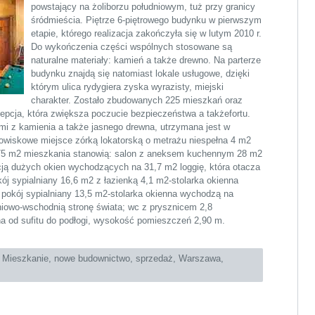
powstający na żoliborzu południowym, tuż przy granicy
śródmieścia. Piętrze 6-piętrowego budynku w pierwszym
etapie, którego realizacja zakończyła się w lutym 2010 r.
Do wykończenia części wspólnych stosowane są
naturalne materiały: kamień a także drewno. Na parterze
budynku znajdą się natomiast lokale usługowe, dzięki
którym ulica rydygiera zyska wyrazisty, miejski
charakter. Zostało zbudowanych 225 mieszkań oraz
cepcja, która zwiększa poczucie bezpieczeństwa a takżefortu.
mi z kamienia a także jasnego drewna, utrzymana jest w
owiskowe miejsce zórką lokatorską o metrażu niespełna 4 m2
 75 m2 mieszkania stanowią: salon z aneksem kuchennym 28 m2
ją dużych okien wychodzących na 31,7 m2 loggię, która otacza
kój sypialniany 16,6 m2 z łazienką 4,1 m2-stolarka okienna
pokój sypialniany 13,5 m2-stolarka okienna wychodzą na
niowo-wschodnią stronę świata; wc z prysznicem 2,8
a od sufitu do podłogi, wysokość pomieszczeń 2,90 m.
:
Mieszkanie
,
nowe budownictwo
,
sprzedaż
,
Warszawa
,