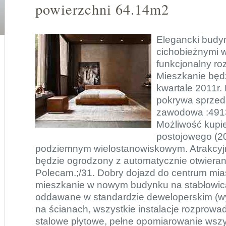
powierzchni 64.14m2
Elegancki budyn
cichobieżnymi 
funkcjonalny ro
Mieszkanie będ
kwartale 2011r.
pokrywa sprzeda
zawodowa :4913
Możliwość kupie
postojowego (20
podziemnym wielostanowiskowym. Atrakcyjna
będzie ogrodzony z automatycznie otwiera
Polecam.;/31. Dobry dojazd do centrum mias
mieszkanie w nowym budynku na stabłowic
oddawane w standardzie deweloperskim (wy
na ścianach, wszystkie instalacje rozprowad
stalowe płytowe, pełne opomiarowanie wszy