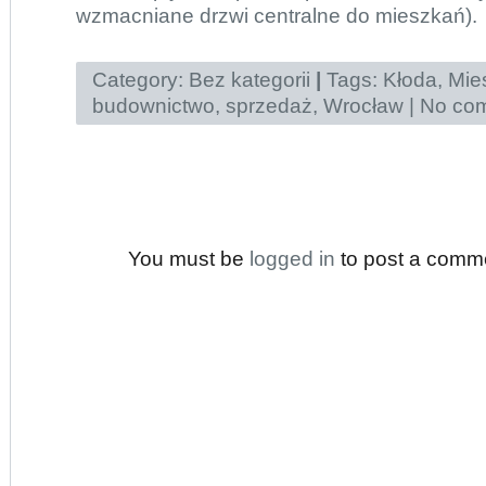
wzmacniane drzwi centralne do mieszkań).
Category:
Bez kategorii
|
Tags:
Kłoda
,
Mie
budownictwo
,
sprzedaż
,
Wrocław
|
No com
You must be
logged in
to post a comm