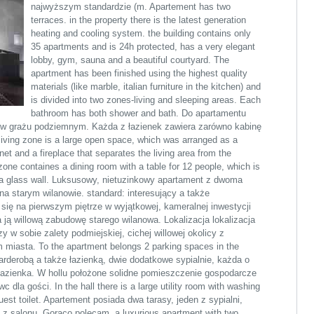
najwyższym standardzie (m. Apartement has two
terraces. in the property there is the latest generation
heating and cooling system. the building contains only
35 apartments and is 24h protected, has a very elegant
lobby, gym, sauna and a beautiful courtyard. The
apartment has been finished using the highest quality
materials (like marble, italian furniture in the kitchen) and
is divided into two zones-living and sleeping areas. Each
bathroom has both shower and bath. Do apartamentu
 w grażu podziemnym. Każda z łazienek zawiera zarówno kabinę
iving zone is a large open space, which was arranged as a
et and a fireplace that separates the living area from the
g zone containes a dining room with a table for 12 people, which is
 a glass wall. Luksusowy, nietuzinkowy apartament z dwoma
 starym wilanowie. standard: interesujący a także
 się na pierwszym piętrze w wyjątkowej, kameralnej inwestycji
 ją willową zabudowę starego wilanowa. Lokalizacja lokalizacja
y w sobie zalety podmiejskiej, cichej willowej okolicy z
miasta. To the apartment belongs 2 parking spaces in the
arderobą a także łazienką, dwie dodatkowe sypialnie, każda o
łazienka. W hollu położone solidne pomieszczenie gospodarcze
 dla gości. In the hall there is a large utility room with washing
uest toilet. Apartement posiada dwa tarasy, jeden z sypialni,
t z salonu. Gorąco polecam. a luxurious apartment with two