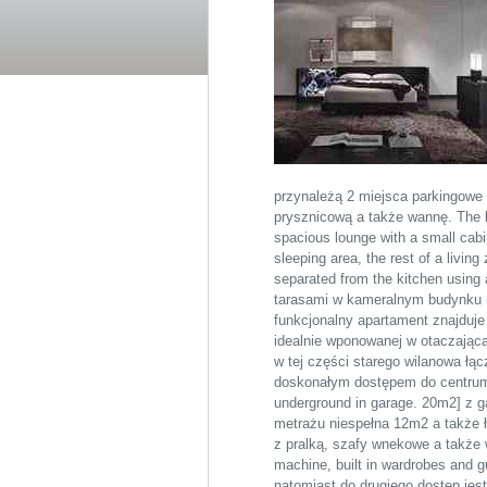
przynależą 2 miejsca parkingowe
prysznicową a także wannę. The l
spacious lounge with a small cabin
sleeping area, the rest of a livin
separated from the kitchen using
tarasami w kameralnym budynku na
funkcjonalny apartament znajduje
idealnie wponowanej w otaczająca
w tej części starego wilanowa łącz
doskonałym dostępem do centrum 
underground in garage. 20m2] z g
metrażu niespełna 12m2 a także 
z pralką, szafy wnekowe a także wc
machine, built in wardrobes and g
natomiast do drugiego dostęp jes