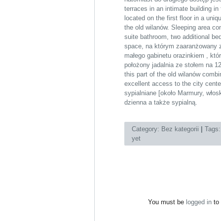
terraces in an intimate building i
located on the first floor in a uni
the old wilanów. Sleeping area c
suite bathroom, two additional b
space, na którym zaaranżowany z
małego gabinetu orazinkiem , któ
położony jadalnia ze stołem na 12
this part of the old wilanów combi
excellent access to the city cen
sypialniane [około Marmury, włosk
dzienna a także sypialną.
Category:
Bez kategorii
|
Tags
yet
You must be
logged in
to