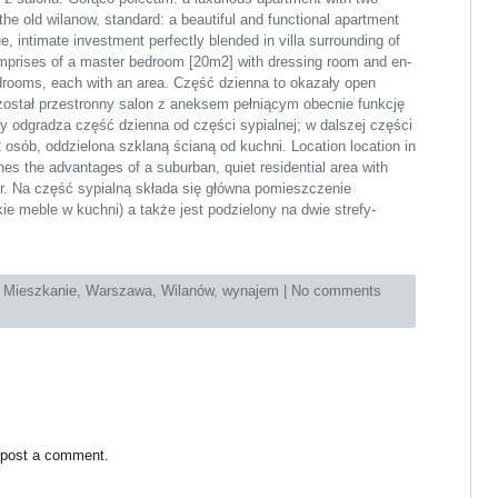
n the old wilanow. standard: a beautiful and functional apartment
que, intimate investment perfectly blended in villa surrounding of
omprises of a master bedroom [20m2] with dressing room and en-
edrooms, each with an area. Część dzienna to okazały open
ostał przestronny salon z aneksem pełniącym obecnie funkcję
ry odgradza część dzienna od części sypialnej; w dalszej części
 osób, oddzielona szklaną ścianą od kuchni. Location location in
nes the advantages of a suburban, quiet residential area with
ter. Na część sypialną składa się główna pomieszczenie
ie meble w kuchni) a także jest podzielony na dwie strefy-
:
Mieszkanie
,
Warszawa
,
Wilanów
,
wynajem
|
No comments
 post a comment.