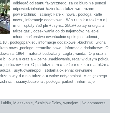
odbiegać od stanu faktycznego, za co biuro nie ponosi
odpowiedzialności.-łazienka a także wc:: razem-,
powierzchnia: , ściany: kafelki nowa , podłoga: kafle
nowa , informacje dodatkowe:. W a r u n k a także n a j
m u = opłaty:750 pln +czynsz 250zł+opłaty energia a
także gaz , oczekiwania co do najemców: najlepiej
młode małżeństwo ewentualnie spokojni studenci ,
8,10 , podłogi:parkiet , informacje dodatkowe:.-kuchnia:: widna
akota nowa ,podłoga: ceramika nowa , informacje dodatkowe:. O
udowania: 1964 , materiał budowlany: cegła , winda:. O p oraz s
 e b l o w a n oraz a = pełne umeblowanie, regał w duzym pokoju
a ,opróczewizora. O p a także s m a także e s z k a n a także a
gaduża , usytuowanie:poł , stolarka okienna: drewniane ,
 także n w y d a n a także a = wolne natychmiast. Miesięcznego
chnia: , ściany:boazeria , podłoga: parkiet , informacje
:
Lublin
,
Mieszkanie
,
Szalejów Dolny
,
wynajem
|
No comments