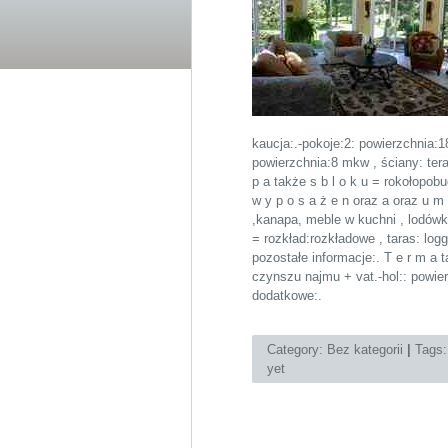
kaucja:.-pokoje:2: powierzchnia:1
powierzchnia:8 mkw , ściany: ter
p a także s b l o k u = rokołopob
w y p o s a ż e n oraz a oraz u m
,kanapa, meble w kuchni , lodówk
= rozkład:rozkładowe , taras: log
pozostałe informacje:. T e r m a
czynszu najmu + vat.-hol:: powierz
dodatkowe:.
Category:
Bez kategorii
|
Tags
yet