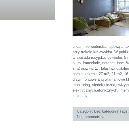
ulicami belwederską, lądową a t
przy trakcie królewskim. W pobli
ambasada rosyjska, belweder. 5 
biuro, kancelarię, notariat, inn
7m2 oraz wc 1. Hałaśliwa diałal
pomieszczenia 27 m2, 21 m2, 16 
drzwi frontowe antywłamaniowe k
monitoring, siećefoniczna,ewizyj
elektrycznych,efonicznych, inter
kapitalny.
Category:
Bez kategorii
|
Tags
No comments yet