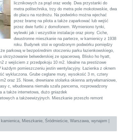
licznikowych za prąd oraz wodę. Dwa przystanki do
metra politechnika, trzy do metra pole mokotowskie, dwa
do placu na rozdrożu. Na podwórko można wjechać
przez bramę na pilota a także zaparkować lub wejść
przez dwie furtki z domofonem. Wymieniono tynki,
wylewki jak i wszystkie instalacje oraz piony. Ciche,
dwustronne mieszkanie na parterze, w kamienicy z 1938
roku. Budynek stoi w ogrodzonym podwórku pomiędzy
akże parkową w bezpośrednim otoczeniu parku łazienkowskiego,
żu skrzyżowanie belwederskiej ze spacerową. Blisko ho hyatt,
m2 z wejściem z przedpokoju 10 m2. Idealne na prestiżowe
e. W każdym pomieszczeniu jestin wentylacyjny. Łazienka z oknem
ność wykluczona. Grube ceglane mury, wysokość 3 m, cztery
m2 oraz 15. Nowe, drewniane stolarka okienna antywłamaniowe,
lasy c, wbudowana niemała szafa pancerna, rozprowadzony
na a także internetowa, dużo gniazdek
netowych a takżeewizyjnych. Mieszkanie przeszło remont
:
kamienica
,
Mieszkanie
,
Śródmieście
,
Warszawa
,
wynajem
|