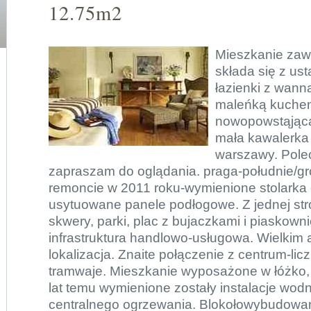
12.75m2
Mieszkanie zaw
składa się z us
łazienki z wann
maleńką kuchen
nowopowstąjąca 
mała kawalerka
warszawy. Pole
zapraszam do oglądania. praga-południe/g
remoncie w 2011 roku-wymienione stolarka 
usytuowane panele podłogowe. Z jednej str
skwery, parki, plac z bujaczkami i piaskowni
infrastruktura handlowo-usługowa. Wielkim 
lokalizacja. Znaite połączenie z centrum-li
tramwaje. Mieszkanie wyposażone w łóżko, st
lat temu wymienione zostały instalacje wodn
centralnego ogrzewania. Blokołowybudowan