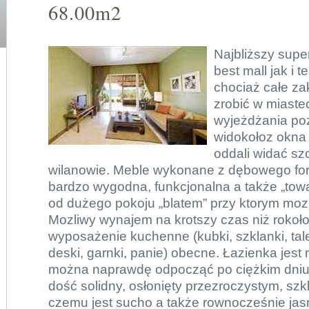
68.00m2
Najbliższy supe
best mall jak i 
chociaż całe z
zrobić w miaste
wyjeżdżania poz
widokołoz okna 
oddali widać sz
wilanowie. Meble wykonane z dębowego forn
bardzo wygodna, funkcjonalna a także „tow
od dużego pokoju „blatem” przy ktorym moz
Mozliwy wynajem na krotszy czas niż rokoł
wyposażenie kuchenne (kubki, szklanki, tale
deski, garnki, panie) obecne. Łazienka jest
można naprawdę odpocząć po ciężkim dniu.
dość solidny, osłonięty przezroczystym, sz
czemu jest sucho a także rownocześnie ja