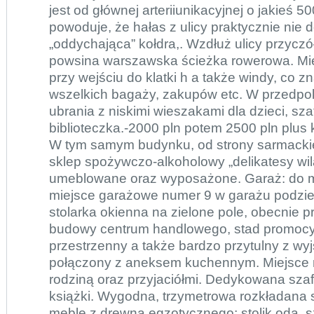
jest od głównej arteriiunikacyjnej o jakieś 5
powoduje, że hałas z ulicy praktycznie nie d
„oddychająca” kołdra,. Wzdłuż ulicy przyczó
powsina warszawska ścieżka rowerowa. Mi
przy wejściu do klatki h a także windy, co zn
wszelkich bagaży, zakupów etc. W przedpo
ubrania z niskimi wieszakami dla dzieci, szaf
biblioteczka.-2000 pln potem 2500 pln plus 
W tym samym budynku, od strony sarmackie
sklep spożywczo-alkoholowy „delikatesy wil
umeblowane oraz wyposażone. Garaż: do m
miejsce garażowe numer 9 w garażu podzi
stolarka okienna na zielone pole, obecnie 
budowy centrum handlowego, stad promocy
przestrzenny a także bardzo przytulny z wyj
połączony z aneksem kuchennym. Miejsce r
rodziną oraz przyjaciółmi. Dedykowana szaf
książki. Wygodna, trzymetrowa rozkładana s
meble z drewna egzotycznego; stolik,oda, s