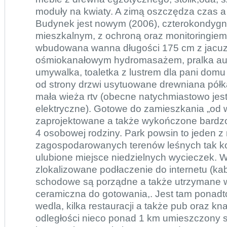
moduły na kwiaty. A zimą oszczędza czas 
Budynek jest nowym (2006), czterokondyg
mieszkalnym, z ochroną oraz monitoringie
wbudowana wanna długości 175 cm z jacuzz
ośmiokanałowym hydromasażem, pralka au
umywalka, toaletka z lustrem dla pani domu 
od strony drzwi usytuowane drewniana półk
mała wieża rtv (obecne natychmiastowo jes
elektryczne). Gotowe do zamieszkania „od w
zaprojektowane a także wykończone bardzo 
4 osobowej rodziny. Park powsin to jeden z 
zagospodarowanych terenów leśnych tak k
ulubione miejsce niedzielnych wycieczek. W
zlokalizowane podłaczenie do internetu (kabe
schodowe są porządne a także utrzymane w 
ceramiczna do gotowania,. Jest tam ponadto
wedla, kilka restauracji a także pub oraz kn
odległości nieco ponad 1 km umieszczony s