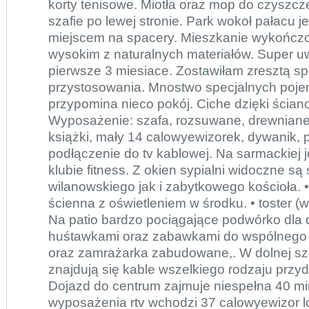
korty tenisowe. Miotła oraz mop do czyszcz
szafie po lewej stronie. Park wokoł pałacu 
miejscem na spacery. Mieszkanie wykończo
wysokim z naturalnych materiałów. Super 
pierwsze 3 miesiace. Zostawiłam zresztą s
przystosowania. Mnostwo specjalnych poj
przypomina nieco pokój. Ciche dzięki ściano
Wyposażenie: szafa, rozsuwane, drewniane 
książki, mały 14 calowyewizorek, dywanik, 
podłączenie do tv kablowej. Na sarmackiej j
klubie fitness. Z okien sypialni widoczne są
wilanowskiego jak i zabytkowego kościoła.
ścienna z oświetleniem w środku. • toster (
Na patio bardzo pociągające podwórko dla d
huśtawkami oraz zabawkami do wspólnego 
oraz zamrażarka zabudowane,. W dolnej szu
znajdują się kable wszelkiego rodzaju prz
Dojazd do centrum zajmuje niespełna 40 mi
wyposażenia rtv wchodzi 37 calowyewizor lcd