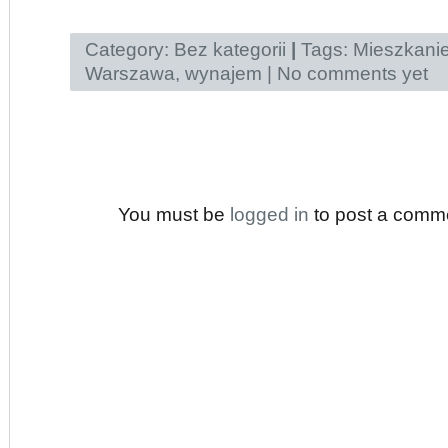
Category:
Bez kategorii
|
Tags:
Mieszkani
Warszawa
,
wynajem
|
No comments yet
You must be
logged in
to post a comm