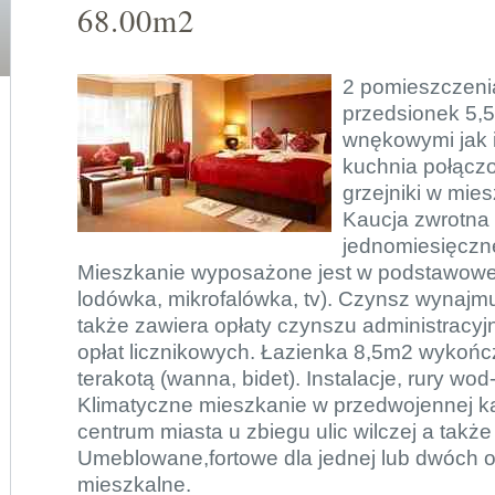
68.00m2
2 pomieszczeni
przedsionek 5,
wnękowymi jak 
kuchnia połączo
grzejniki w mie
Kaucja zwrotna
jednomiesięczn
Mieszkanie wyposażone jest w podstawowe 
lodówka, mikrofalówka, tv). Czynsz wynajm
także zawiera opłaty czynszu administracyj
opłat licznikowych. Łazienka 8,5m2 wykońc
terakotą (wanna, bidet). Instalacje, rury wod-
Klimatyczne mieszkanie w przedwojennej k
centrum miasta u zbiegu ulic wilczej a także e
Umeblowane,fortowe dla jednej lub dwóch o
mieszkalne.