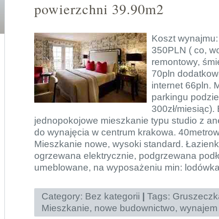
powierzchni 39.90m2
Koszt wynajmu
350PLN ( co, w
remontowy, śmie
70pln dodatkow
internet 66pln.
parkingu podzi
300zł/miesiąc).
jednopokojowe mieszkanie typu studio z 
do wynajęcia w centrum krakowa. 40metrowy
Mieszkanie nowe, wysoki standard. Łazien
ogrzewana elektrycznie, podgrzewana podł
umeblowane, na wyposażeniu min: lodówka,
Category:
Bez kategorii
|
Tags:
Gruszeczk
Mieszkanie
,
nowe budownictwo
,
wynajem